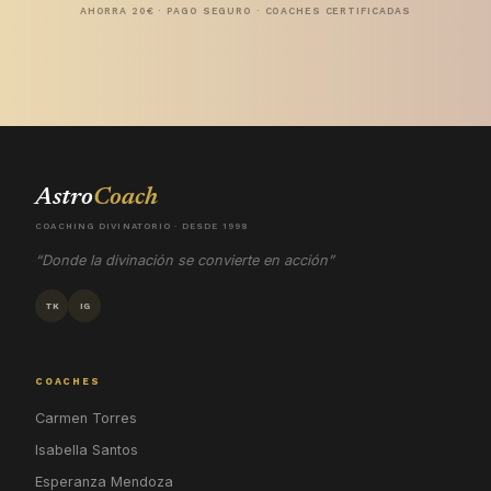
AHORRA 20€ · PAGO SEGURO · COACHES CERTIFICADAS
Astro
Coach
COACHING DIVINATORIO · DESDE 1998
“Donde la divinación se convierte en acción”
TK
IG
COACHES
Carmen Torres
Isabella Santos
Esperanza Mendoza