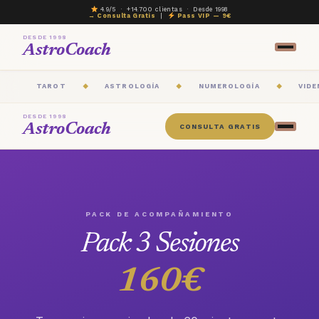
4.9/5 · +14.700 clientas · Desde 1998
→ Consulta Gratis
|
Pass VIP — 9€
DESDE 1998
AstroCoach
TAROT
ASTROLOGÍA
NUMEROLOGÍA
VIDE
◆
◆
◆
DESDE 1998
AstroCoach
CONSULTA GRATIS
PACK DE ACOMPAÑAMIENTO
Pack 3 Sesiones
160€