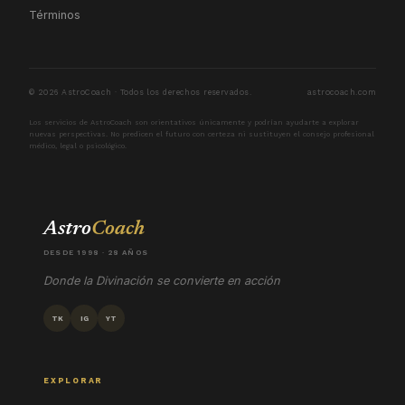
Términos
© 2026 AstroCoach · Todos los derechos reservados.
astrocoach.com
Los servicios de AstroCoach son orientativos únicamente y podrían ayudarte a explorar
nuevas perspectivas. No predicen el futuro con certeza ni sustituyen el consejo profesional
médico, legal o psicológico.
Astro
Coach
DESDE 1998 · 28 AÑOS
Donde la Divinación se convierte en acción
TK
IG
YT
EXPLORAR