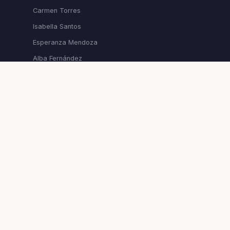
Carmen Torres
Isabella Santos
Esperanza Mendoza
Alba Fernández
Ver todas →
NEWSLETTER
Artículos exclusivos y tu taroscopo semanal.
SUSCRIBIRME
© 2026 AstroCoach · Desde 1998 · Todos los derechos reservados.