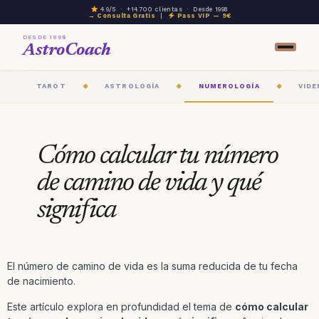
4.9/5 · +14.700 clientas · Desde 1998
→ Consulta Gratis
|
Pass VIP — 9€
DESDE 1998
AstroCoach
TAROT
ASTROLOGÍA
NUMEROLOGÍA
VIDE
◆
◆
◆
Cómo calcular tu número
de camino de vida y qué
significa
El número de camino de vida es la suma reducida de tu fecha
de nacimiento.
Este artículo explora en profundidad el tema de
cómo calcular