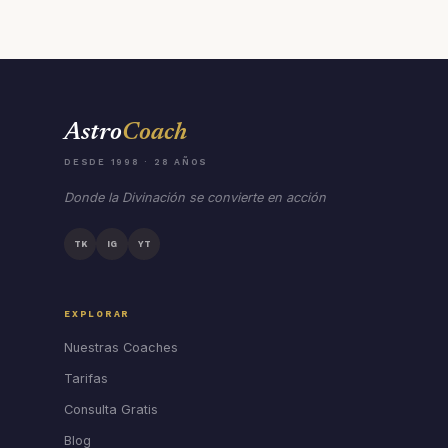
Astro
Coach
DESDE 1998 · 28 AÑOS
Donde la Divinación se convierte en acción
TK
IG
YT
EXPLORAR
Nuestras Coaches
Tarifas
Consulta Gratis
Blog